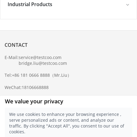
Industrial Products
CONTACT
E-Mail:
service@testcoo.com
bridge.liu@testcoo.com
Tel:
+86 181 0666 8888
（Mr.Liu）
WeChat:
18106668888
Complaint Mailbox:
compliance@testcoo.com
We value your privacy
×
Get a Report
We use cookies to enhance your browsing experience ,
Sample.
serve personalized ads or content, and analyze our
Privacy Policy
traffic. By clicking "Accept All", you consent to our use of
© 2021 Testcoo
浙ICP备16028323号-1
cookies.
浙公网安备 33020902000357 号