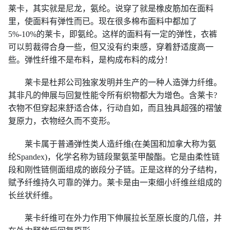
莱卡，其实就是尼龙，氨纶。说穿了就是橡皮筋加在面料
里，使面料有弹性而已。现在很多棉布面料中都加了
5%-10%的莱卡，即氨纶。这样的面料有一定的弹性，衣裤
可以剪裁得合身一些，但又没有约束感，穿着舒适度高一
些。弹性纤维不是布料，是构成布料的成分！
莱卡是杜邦公司独家发明并生产的一种人造弹力纤维。
其非凡的伸展与回复性能令所有织物都大为增色。含莱卡
?
衣物不但穿起来舒适合体，行动自如，而且独具超强的褶皱
复原力，衣物经久而不变形。
莱卡属于普通弹性类人造纤维
(在美国和加拿大称为氨
纶Spandex)，化学名称为链段聚氨荃甲酸酯。它是由柔性链
段和刚性链侧面组成的嵌段分子链。正是这样的分子结构，
赋予纤维持久可靠的弹力。莱卡是由一束细小纤维丝组成的
长丝状纤维。
莱卡纤维可在外力作用下伸展拉长至原长度的几倍，并