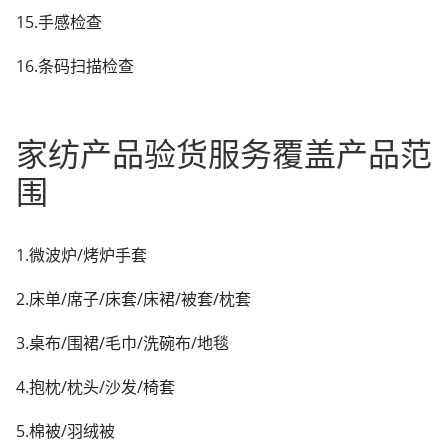
15.手感检查
16.条码扫描检查
家纺产品验货服务覆盖产品范
围
1.微波炉/烤炉手套
2.床单/席子/床套/床裙/被套/枕套
3.桌布/围裙/毛巾/洗碗布/地毯
4.抱枕/枕头/沙发/椅套
5.棉被/羽绒被