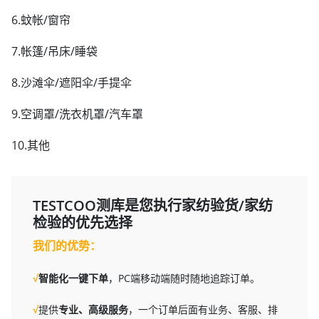
6.蚊帐/窗帘
7.帐篷/吊床/睡袋
8.沙滩伞/遮阳伞/手提伞
9.空调罩/洗衣机罩/汽车罩
10.其他
TESTCOO测库是您执行家纺验货/家纺
检验的优先选择
我们的优势：
√
智能化一键下单
，PC端移动端随时随地追踪订单。
√
提供
专业、高级服务
，一个订单后面有业务、客服、排