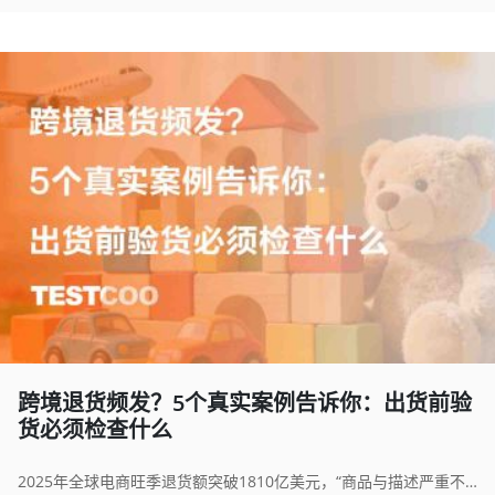
跨境退货频发？5个真实案例告诉你：出货前验
货必须检查什么
2025年全球电商旺季退货额突破1810亿美元，“商品与描述严重不符”占比升至63%。本文从5个真实外贸退货案例出发，倒推出货前验货的5大核心检查项，涵盖产品功能测试、原材料一致性、外观工艺标准、包装合规与关键零配件溯源，帮助跨境卖家建立系统性质量风控体系。