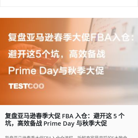
复盘亚马逊春季大促 FBA 入仓：避开这 5 个
坑，高效备战 Prime Day 与秋季大促
复盘亚马逊春季大促FBA入仓全流程，拆解卖家最易踩的5大致命坑，结合实操案例与行业真相，给出具体避坑策略。助力亚马逊卖家规避入仓延误、货物拒收、合规处罚等风险，高效备战夏季与秋季大促，优化供应链管理，守住盈利底线。