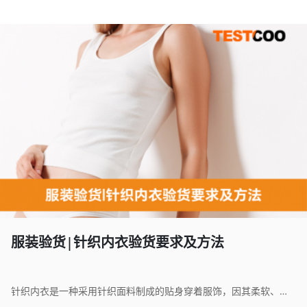
服装验货|针织内衣验货要求及方法
针织内衣是一种采用针织面料制成的贴身穿着服饰，因其柔软、弹性好、透气性强而深受消费者喜爱。针织面料是由纱线圈套而成，结构松紧适中，能够贴合身体曲线，提供良好的包裹性与舒适感。