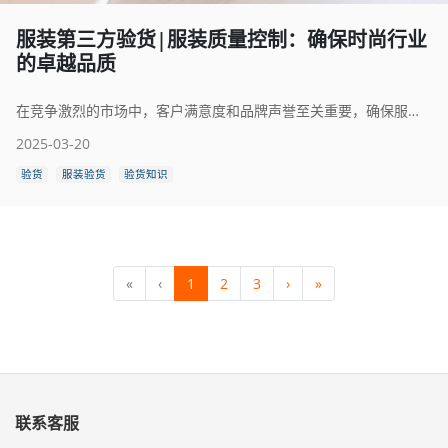
服装第三方验货|服装质量控制：确保时尚行业
的卓越品质
在竞争激烈的市场中，客户满意度和品牌声誉至关重要，确保服装符合最高质量标准是必不可少的。从面料采购到最终检验，严格的质量控制措施在交付产品中起着至关重要的作用——这些产品不仅要满足客户期望，还需符合国际标准和认证。 在本文中，我们将探讨服装质量控制面临的挑战，讨论确保有效质量控制的最佳实践，并探索品牌如何应对这些复杂性以保持卓越，在充满活力的时尚世界中推动成功。
2025-03-20
验货
服装验货
验货知识
«
‹
1
2
3
›
»
联系客服