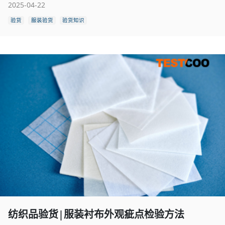
2025-04-22
验货
服装验货
验货知识
纺织品验货|服装衬布外观疵点检验方法