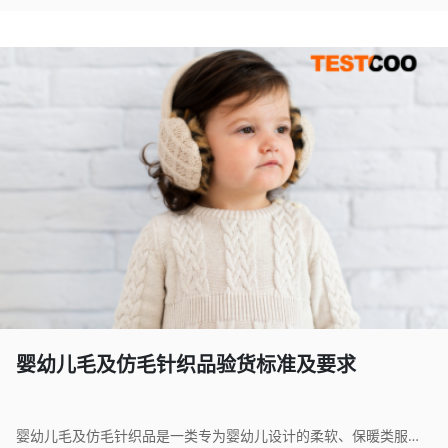
婴幼儿毛及仿毛针织品验货标准及要求
婴幼儿毛及仿毛针织品是一类专为婴幼儿设计的柔软、保暖类服饰或用品，主要采用天然动物毛（如羊毛、兔毛）或高品质仿毛纤维（如腈纶、涤纶混纺）通过针织工艺制成。此类产品包括毛衣、毛裤、连体衣、帽子、围巾、毛毯等，具有良好的保暖性、柔软性和弹性，贴合婴幼儿娇嫩肌肤，不易引起过敏和不适。