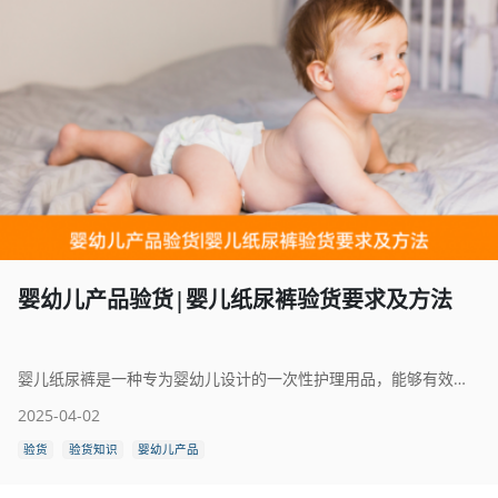
婴幼儿产品验货|婴儿纸尿裤验货要求及方法
婴儿纸尿裤是一种专为婴幼儿设计的一次性护理用品，能够有效吸收尿液，保持宝宝皮肤干爽，减少尿布疹的发生。纸尿裤主要由吸收芯体、防漏层和透气外层组成，吸收芯体通常采用高分子吸水材料（SAP）和绒毛浆，能够迅速吸收并锁住尿液，防止回渗，提供长时间的干爽舒适体验。现代纸尿裤采用柔软透气的表层材料，有效减少闷热感，呵护宝宝娇嫩肌肤。同时，符合人体工学的剪裁设计和弹性腰围确保纸尿裤贴合宝宝身体，不易侧漏，并且方便穿脱。此外，许多品牌还推出了尿湿显示、抗菌防敏感等功能，进一步提升使用体验。婴儿纸尿裤以其便捷、卫生、安全的特点，成为现代家庭育儿过程中不可或缺的必备用品，为宝宝的健康成长提供贴心呵护。
2025-04-02
验货
验货知识
婴幼儿产品