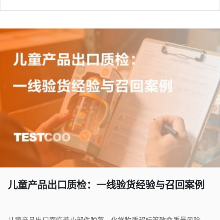
儿童产品出口质检：一线验货经验与召回案例
儿童产品出口面临着小部件脱落、化学物质超标等致命质量风险。本文结合一线验货经验与2025-2026年欧美召回数据，深度剖析儿童产品质检核心要点，帮助跨境卖家建立专业验货流程，降低出口风险。