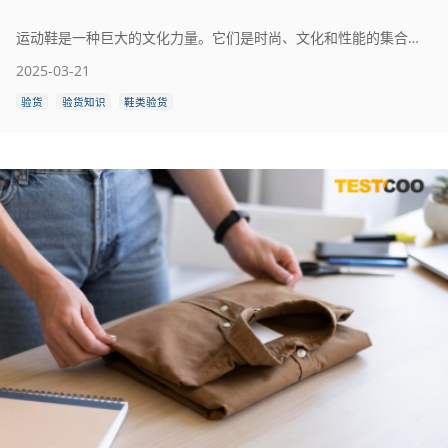
运动鞋是一种巨大的文化力量。它们是时尚、文化和性能的集合体。 然而，对于品牌、制造商和进口商而言，确保产品完美无缺的压力是巨大的。一个微小的失误——松散的缝线、劣质材料——都可能危及多年的努力并损害品牌声誉。这可能导致代价高昂的召回、客户不满，以及对品牌形象的长期伤害。 在本指南中，我们将详细介绍关于运动鞋质量控制的所有知识。从常见缺陷到关键检验步骤，我们将为您提供全面的信息，确保您的运动鞋品牌在性能和客户满意度方面均达到高标准。
2025-03-21
验货
验货知识
鞋类验货