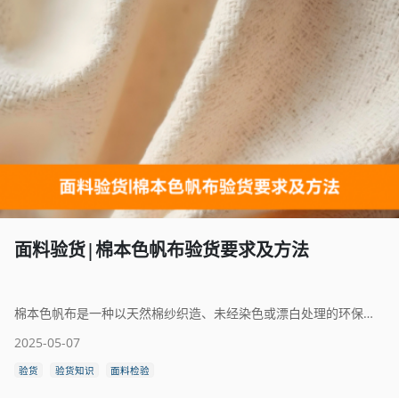
面料验货|棉本色帆布验货要求及方法
棉本色帆布是一种以天然棉纱织造、未经染色或漂白处理的环保型厚实织物，具有质地坚韧、透气性好、天然无刺激等特点。其本色保持了棉纤维的自然色泽，呈米白或浅黄色，体现出自然、质朴的风格，广泛应用于包袋、帆布鞋、家居装饰、工艺品及服装辅料等领域。棉本色帆布以其高强度耐磨、可水洗重复使用的特性，深受环保与手工制作爱好者的喜爱。面料结构多为平纹或斜纹，厚度根据用途有多种选择，既可满足功能性需求，又兼具良好的可塑性和装饰效果。由于未经过化学染整处理，棉本色帆布更加环保安全，适合制成婴童用品及亲肤家居产品，是追求自然健康生活方式消费者的优选材料。
2025-05-07
验货
验货知识
面料检验