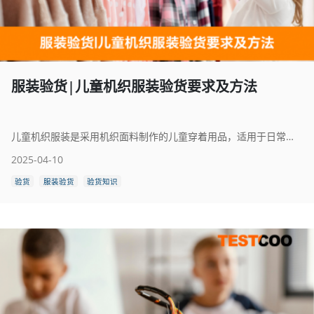
服装验货|儿童机织服装验货要求及方法
儿童机织服装是采用机织面料制作的儿童穿着用品，适用于日常生活、学习、外出等多种场合。机织面料由经纬线交织而成，具有质地紧密、挺括有型、耐磨耐洗的特点，广泛应用于衬衫、外套、裤子、连衣裙等多种服饰。儿童机织服装在设计上注重舒适性与安全性，选用柔软、透气、无刺激的环保面料，确保贴身穿着时对皮肤无伤害。剪裁工艺精细，符合儿童活动量大的特点，便于穿脱且不影响日常活动。同时，款式设计多样、色彩丰富，结合卡通元素、印花图案等，深受小朋友喜爱。部分产品还具备防晒、防泼水等实用功能，增强户外穿着的实用性。儿童机织服装兼具实用性与美观性，是孩子日常穿搭中不可或缺的重要组成部分。
2025-04-10
验货
服装验货
验货知识