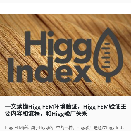
一文读懂Higg FEM环境验证，Higg FEM验证主
要内容和流程，和Higg验厂关系
Higg FEM验证属于Higg验厂中的一种。Higg验厂是通过Higg Index工具来实现的。Higg Index是一套线上自我评估工具，旨在评估服装和鞋类产品对环境和社会的影响，由美国SAC 根据现有的行业环保评定标准，经讨各成员讨论研究后制定的。Higg FEM验证包含7部分内容。