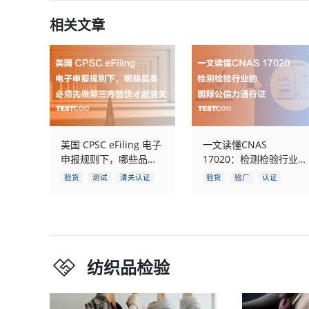
相关文章
美国 CPSC eFiling 电子
一文读懂CNAS
申报规则下，哪些品类
17020：检测检验行业
必须先做第三方验货才
的“国际公信力通行证”
验货
测试
清关认证
验货
验厂
认证
能清关
纺织品检验