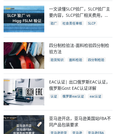
一文读懂SLCP验厂，SLCP验厂主
要内容，SLCP验厂相关费用，
SLCP企业自评及审核流程
验厂
社会责任审核
SLCP
四分制检验法-面料检验四分制检
验方法
验货知识
面料检验
四分制检验
EAC认证| 出口俄罗斯EAC认证，
俄罗斯Gost EAC认证详解
认证
俄罗斯eac认证
eac认证
gost认证
eac认证国家
亚马逊开店，亚马逊美国站FBA不
同产品包装要求
亚马逊验货
亚马逊
亚马逊FBA