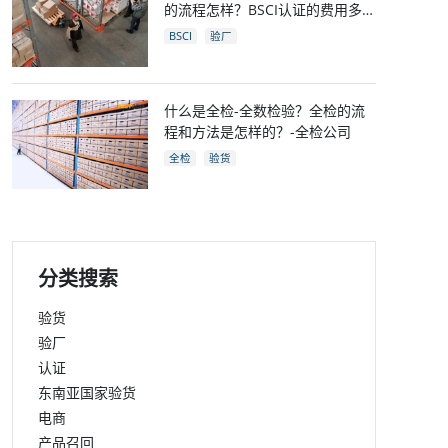
的流程怎样？BSCI认证的费用多
少？
BSCI
验厂
什么是全检-全数检验？全检的流
程和方法是怎样的？-全检公司
全检
验货
分类搜索
验货
验厂
认证
东南亚国家验货
电商
产品召回