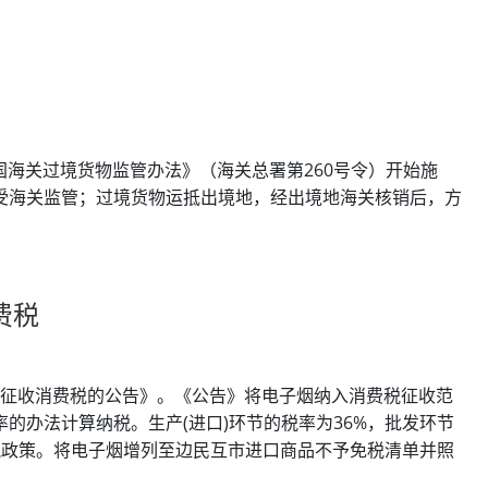
和国海关过境货物监管办法》（海关总署第260号令）开始施
受海关监管；过境货物运抵出境地，经出境地海关核销后，方
费税
烟征收消费税的公告》。《公告》将电子烟纳入消费税征收范
的办法计算纳税。生产(进口)环节的税率为36%，批发环节
)税政策。将电子烟增列至边民互市进口商品不予免税清单并照