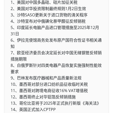
1、美国对中国多晶硅、硅片加征关税
2、美国对华投资限制最终规则1月2日生效
3、沙特SASO更新关于进口货物的清关程序
4、沙特宣布对中俄磺化萘甲醛征反倾销税
5、印度延长电脑产品进口管理措施至2025年12月
31日
6、伊拉克使馆商务处发布原产国符合性证书相关通
知
7、欧亚经济委员会决定延长对中国无缝钢管反倾销
措施期限
8、白俄罗斯针对四类电器产品恢复实施强制性能效
要求
9、巴林发布医疗器械和产品质量新法规
10、墨西哥对部分进口纺织品征收临时关税
11、墨西哥对跨境电商征收16% VAT增值税
12、墨西哥终止对华铝箔反倾销措施
13、哥伦比亚将于2025年正式执行新版《海关法》
14、英国正式加入CPTPP