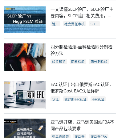
一文读懂SLCP验厂，SLCP验厂主
要内容，SLCP验厂相关费用，
SLCP企业自评及审核流程
验厂
社会责任审核
SLCP
四分制检验法-面料检验四分制检
验方法
验货知识
面料检验
四分制检验
EAC认证| 出口俄罗斯EAC认证，
俄罗斯Gost EAC认证详解
认证
俄罗斯eac认证
eac认证
gost认证
eac认证国家
亚马逊开店，亚马逊美国站FBA不
同产品包装要求
亚马逊验货
亚马逊
亚马逊FBA