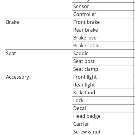
Sensor
Controller
Brake
Front brake
Rear brake
Brake lever
Brake cable
Seat
Saddle
Seat post
Seat clamp
Accessory
Front light
Rear light
Kickstand
Lock
Decal
Head badge
Carrier
Screw & nut