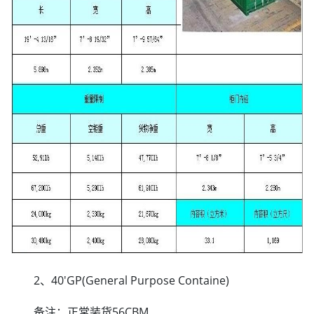
2、40'GP(General Purpose Containe)
备注：正常装货56CBM