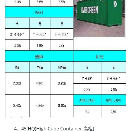
4、45'HQ(High Cube Container 高柜)