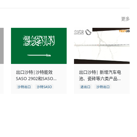
更多
出口沙特|沙特能效
出口沙特| 新增汽车电
SASO 2902和SASO
池、瓷砖等六类产品管
2927更新为2023版
控要求
沙特出口
沙特SASO
进出口
沙特出口
清关认证
认证
清关认证