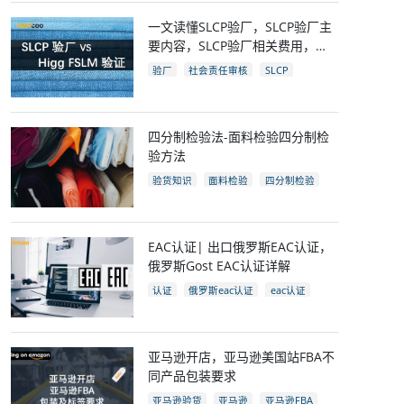
一文读懂SLCP验厂，SLCP验厂主
要内容，SLCP验厂相关费用，
SLCP企业自评及审核流程
验厂
社会责任审核
SLCP
四分制检验法-面料检验四分制检
验方法
验货知识
面料检验
四分制检验
EAC认证| 出口俄罗斯EAC认证，
俄罗斯Gost EAC认证详解
认证
俄罗斯eac认证
eac认证
gost认证
eac认证国家
亚马逊开店，亚马逊美国站FBA不
同产品包装要求
亚马逊验货
亚马逊
亚马逊FBA