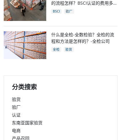
的流程怎样？BSCI认证的费用多
少？
BSCI
验厂
什么是全检-全数检验？全检的流
程和方法是怎样的？-全检公司
全检
验货
分类搜索
验货
验厂
认证
东南亚国家验货
电商
产品召回