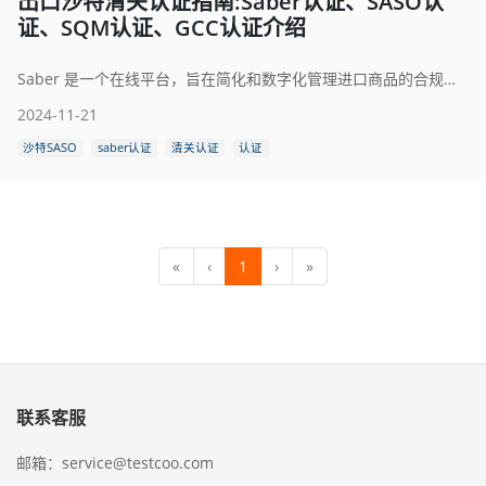
出口沙特清关认证指南:Saber认证、SASO认
证、SQM认证、GCC认证介绍
Saber 是一个在线平台，旨在简化和数字化管理进口商品的合规性认证流程。由 SASO（沙特标准、计量和质量局） 推出。Saber 平台用于签发产品符合性证书PCoC和批次符合性证书SCoC。所有进口或本地生产的商品必须通过 Saber 平台完成认证，以确保符合沙特阿拉伯的技术法规和标准。
2024-11-21
沙特SASO
saber认证
清关认证
认证
«
‹
1
›
»
联系客服
邮箱：service@testcoo.com