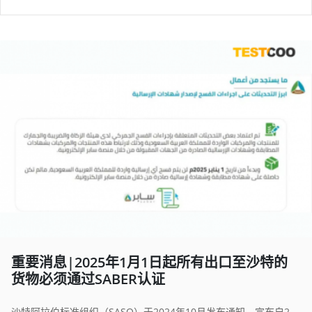
重要消息|2025年1月1日起所有出口至沙特的
货物必须通过SABER认证
沙特阿拉伯标准组织（SASO）于2024年10月发布通知，宣布自2025年1月1日起，所有出口至沙特的货物必须通过SABER系统提交相关文件，以获得符合性证书（PCOC和SCOC）。这意味着，未在SABER系统中获得相应证书的产品将无法顺利清关进口。