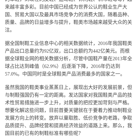
来越丰富多彩
。
目前
中国已经成为
世界
公认的鞋业生产大
国、贸易大国以及最具
市场竞争力
的消费大国，
随着品种、
质量、品牌的日益增多与提升，鞋类市场越来越受大众的关
注。
据全国制鞋工业信息中心的
相关数据统计
，
2016年我国鞋类
产品
出口总量约为
92亿双，出口总额约为442亿美元。而
根
据
全球鞋业网的
相关数据分析
，尽管中国鞋产量在
2013年全
球占比达到峰值（62.9%）后逐渐下降，2016年仍达到
57.0%。中国
同时
是全球鞋类产品消费最多的国家之一。
虽然我国的鞋类事业蒸蒸日上，展现出大好的发展前景，
但
与制鞋强国仍有一定的距离
。
发达国家对我国鞋类产品的技
术性贸易措施
进一步上升
，对质量的
把控
更加
苛刻与
严格。
想要化解这些问题，目前首要
关键就在于要着力推动制鞋业
发展
方向上的转变。放弃
以量取胜、低价竞争的老路，
争取
品质提升、品牌经营和提高经济效益
的道路上来
。那么，我
国目前的
已有的
制鞋标准有哪些呢？