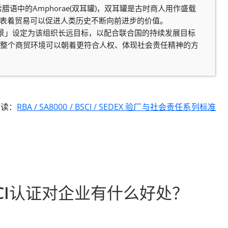
希腊语中的Amphorae(双耳罐)，双耳罐是古时商人用作盛载
代表着贸易可以促进人类历史不断向前进步的价值。
0年愿景」设定为该组织长远目标，以配合联合国的持续发展目标
推广，让整个商贸环境可以朝着更符合人权、体现社会责任精神的方
阅读：
RBA / SA8000 / BSCI / SEDEX 验厂与社会责任系列标准
SCI认证对企业有什么好处？