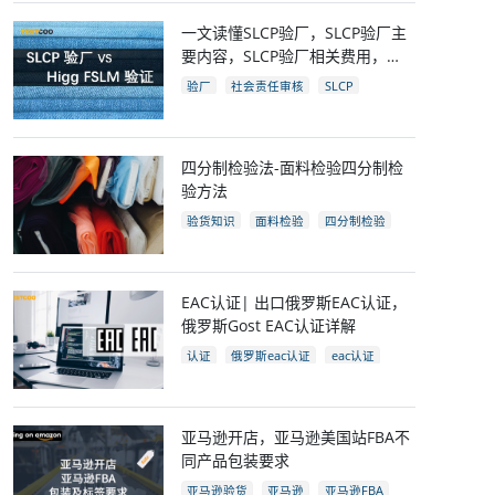
一文读懂SLCP验厂，SLCP验厂主
要内容，SLCP验厂相关费用，
SLCP企业自评及审核流程
验厂
社会责任审核
SLCP
四分制检验法-面料检验四分制检
验方法
验货知识
面料检验
四分制检验
EAC认证| 出口俄罗斯EAC认证，
俄罗斯Gost EAC认证详解
认证
俄罗斯eac认证
eac认证
gost认证
eac认证国家
亚马逊开店，亚马逊美国站FBA不
同产品包装要求
亚马逊验货
亚马逊
亚马逊FBA