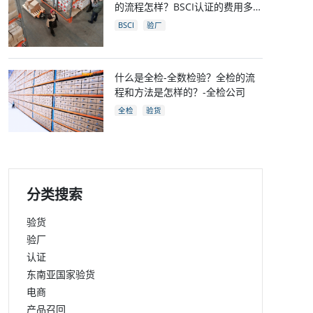
的流程怎样？BSCI认证的费用多
少？
BSCI
验厂
什么是全检-全数检验？全检的流
程和方法是怎样的？-全检公司
全检
验货
分类搜索
验货
验厂
认证
东南亚国家验货
电商
产品召回