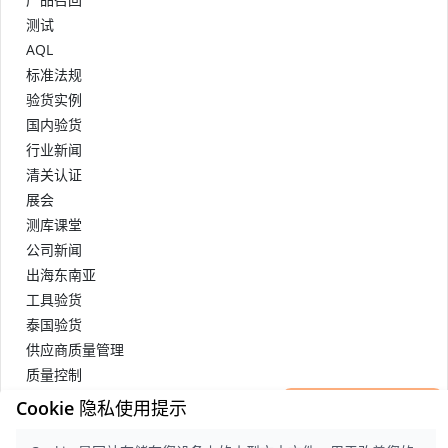
测试
AQL
标准法规
验货实例
国内验货
行业新闻
清关认证
展会
测库课堂
公司新闻
出海东南亚
工具验货
泰国验货
供应商质量管理
质量控制
×
纺织品验货
Cookie 隐私使用提示
立即获取一份
物料清单
检验样版报告