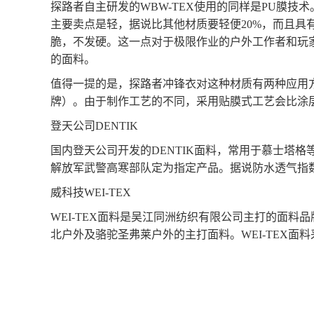
探路者自主研发的
WBW-TEX使用的同样是PU膜
主要卖点是轻，据说比其他材质要轻便20%，而且具
脆，不发硬。这一点对于极限作业的户外工作者和玩
的面料。
值得一提的是，探路者冲锋衣对这种材质有两种应用
牌）。由于制作工艺的不同，采用贴膜式工艺会比涂
登天公司
DENTIK
国内登天公司开发的
DENTIK面料，常用于慕士塔
解放军武警高寒部队定为指定产品。据说防水透气指数在
威科技
WEI-TEX
WEI-TEX面料是吴江同洲纺织有限公司主打的面
北户外及骆驼圣弗莱户外的主打面料。WEI-TEX面