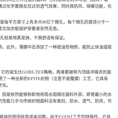
通过化学置换反应达到透气效果，同时具防风、保暖功能，在
。特点是每平方英寸上有多大90亿个微孔，每个微孔的直径小于一
雪交加亦能保护穿着者安然无恙。
微孔轻易地蒸发掉，干爽舒适有保证。
界。此外，薄膜中还添加了一种疏油性物质，能防止体油或驱
离，它的诞生比GORE-TEX略晚，两者都被称为顶级冲锋衣的面
使用了一种全新的EPTFE织物（注意不是覆膜）工艺，它具有
老化。
大，但是依然能够称职地将雨水阻隔在面料外部，即使最小的水
气性能几乎与传统织物面料没有差别，防水、透气、防风，可
很直接的原因就是成本问题。由于EVENT工艺的特殊性，它并