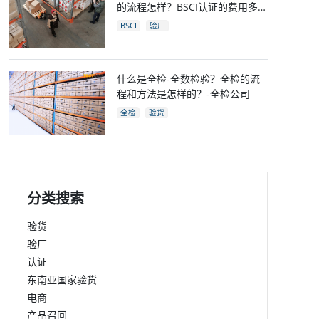
的流程怎样？BSCI认证的费用多
少？
BSCI
验厂
什么是全检-全数检验？全检的流
程和方法是怎样的？-全检公司
全检
验货
分类搜索
验货
验厂
认证
东南亚国家验货
电商
产品召回