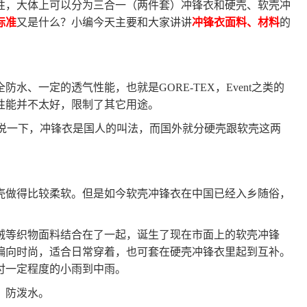
性，大体上可以分为三合一（两件套）冲锋衣和硬壳、软壳冲
标准
又是什么？小编今天主要和大家讲讲
冲锋衣面料、材料
的
全防水、一定的透气性能，也就是
GORE-TEX，Event之类的
性能并不太好，限制了其它用途。
必要说一下，冲锋衣是国人的叫法，而国外就分硬壳跟软壳这两
壳做得比较柔软。但是如今软壳冲锋衣在中国已经入乡随俗，
绒等织物面料结合在了一起，诞生了现在市面上的软壳冲锋
偏向时尚，适合日常穿着，也可套在硬壳冲锋衣里起到互补。
付一定程度的小雨到中雨。
，防泼水。