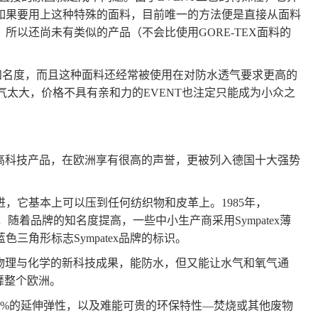
如果要用上这种特殊的面料，目前唯一的方法便是直接从面料
所以还尚未有类似的产品（不会比使用GORE-TEX面料的
当有知名度，而且这种面料还经常被使用在对防水透气要求更高的
名气太大，价格不具有亲和力的EVENT也注定只能成为小众之
气的高科技产品，在欧洲享有很高的声誉，更被列入德国十大强势
进，它基本上可以压到任何纺织物和皮革上。1985年，
时，随着品牌的知名度提高，一些中小生产商采用Sympatex薄
三角形标志Sympatex品牌的标识。
融合了物理与化学的新科技成果，能防水，但又能让水气和氧气通
靡整个欧洲。
00%的延伸弹性，以及难能可贵的环保特性—焚烧或其他废物