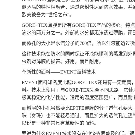
似矛盾的特性相融合，通过密封性达到防水效果，并
欧美被誉为“世纪之布”。
GORE- TEX薄膜是所有GORE-TEX产品的核心
滴水的两万分之一。外部的水分都无法透过薄膜，雨
而微孔的大小是水汽分子的
700倍，所以汗液能透过
这种技术能在防水的同时保证汗液能顺利的蒸发到外
虫剂对薄膜的损害。好用，而且耐用。
革新性的面料
——EVENT面料技术
EVENT面料知名度比起GORE- TEX还是有一定距
料。技术上使用了与GORE-TEX完全不同思路，它
极其稳定的化学性能，适用的温度范围更广，而且耐
面料层的小孔虽然要比
EPTFE覆膜的分子透气孔要
珠（雾珠）也不能轻易通过。而且扩大的透气孔让透
以说是一种非常具有革新性的面料。
要说为什么
EVENT技术没有在冲锋衣界普及的话，