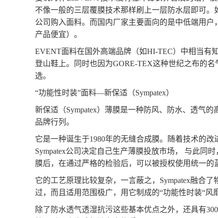
不像一般的三层覆膜技术那样刷上一层防水层即可。
公司购入面料。而国内厂家主要面向的是中低端用户，
产品便宜）。
EVENT面料在国外高端品牌（如HI-TEC）中相
登山鞋上。同时也因为GORE-TEX这种世纪之布的
选。
“功能性时装”面料—新保适（Sympatex）
新保适（
Sympatex）薄膜是一种防风、防水、透
品牌行列。
它是一种诞生于
1980年的无缝合成膜。随着技术的改
Sympatex公司决定自己生产薄膜投放市场， 与此同
膜后，在通过严格的检验后，可以被授权使用统一的蓝色
它的工艺原理比较复杂，一言蔽之，
Sympatex
过，而且适用范围极广，用它制成的“功能性时装“风
除了防水透气透湿抗污这些基本优点之外，还具有
3