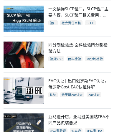
一文读懂SLCP验厂，SLCP验厂主
要内容，SLCP验厂相关费用，
SLCP企业自评及审核流程
验厂
社会责任审核
SLCP
四分制检验法-面料检验四分制检
验方法
验货知识
面料检验
四分制检验
EAC认证| 出口俄罗斯EAC认证，
俄罗斯Gost EAC认证详解
认证
俄罗斯eac认证
eac认证
gost认证
eac认证国家
亚马逊开店，亚马逊美国站FBA不
同产品包装要求
亚马逊验货
亚马逊
亚马逊FBA