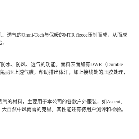
气的Omni-Tech与保暖的MTR fleece压制而成，从而成
合。
样具有防水、防风、透气的功能。面料表面加有DWR（Durable
。并于面料底层压上透气膜，帮助排出体汗，加上接线处的压胶处理，
雨防风透气的材料，主要用于本公司的各款户外服装，如Ascent、
称为活的干燥剂，大自然中风雨雪的克星。其性能还有待用户测评和检验。