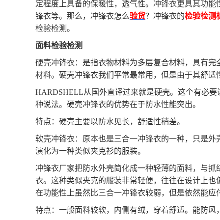
定程度上具备的保暖性，透气性。冲锋衣
更具
其功能
锋衣
等
。
那么，
冲锋衣
怎么
验货
？冲锋衣的
检验检测
检验检测。
面料
检验检测
硬壳冲锋衣：是指衣物材料为多层复合材料，具有完
材料。硬壳冲锋衣我们平常最常用，但是由于其舒适
HARDSHELL从国外直译过来就是硬壳。这个有
种说法。硬壳冲锋衣的优势在于防水性能突出。
特点：硬壳主要以防水见长，舒适性稍差。
软壳冲锋衣：原本也是三合一冲锋衣的一种，只是外
演化为一种类似夹克衫的服装。
冲锋衣厂家把防水外壳简化成一种轻薄的面料，与抓
衣。这种类似夹克的服装非常轻便，往往在设计上也
在功能性上虽然比三合一冲锋衣较弱，但是依然能应
特点：一般面料较软，内侧有绒，穿着舒适。能防风