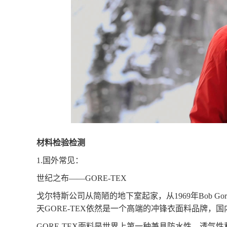
材料
检验检测
1.国外
常见
：
世纪之布
——GORE-TEX
戈尔特斯公司从简陋的地下室起家，从
1969年Bo
天GORE-TEX依然是一个高端的冲锋衣面料品牌
GORE-TEX面料是世界上第一种兼具防水性、透