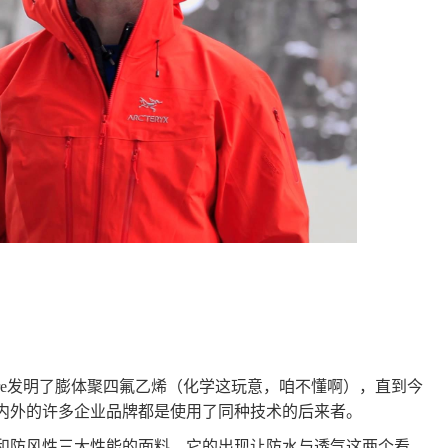
b Gore发明了膨体聚四氟乙烯（化学这玩意，咱不懂啊），直到今
，国内外的许多企业品牌都是使用了同种技术的后来者。
气性和防风性三大性能的面料。它的出现让防水与透气这两个看