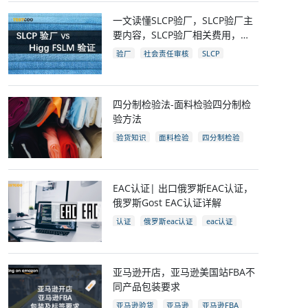
一文读懂SLCP验厂，SLCP验厂主
要内容，SLCP验厂相关费用，
SLCP企业自评及审核流程
验厂
社会责任审核
SLCP
四分制检验法-面料检验四分制检
验方法
验货知识
面料检验
四分制检验
EAC认证| 出口俄罗斯EAC认证，
俄罗斯Gost EAC认证详解
认证
俄罗斯eac认证
eac认证
gost认证
eac认证国家
亚马逊开店，亚马逊美国站FBA不
同产品包装要求
亚马逊验货
亚马逊
亚马逊FBA