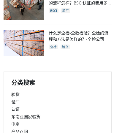
的流程怎样？BSCI认证的费用多
少？
BSCI
验厂
什么是全检-全数检验？全检的流
程和方法是怎样的？-全检公司
全检
验货
分类搜索
验货
验厂
认证
东南亚国家验货
电商
产品召回