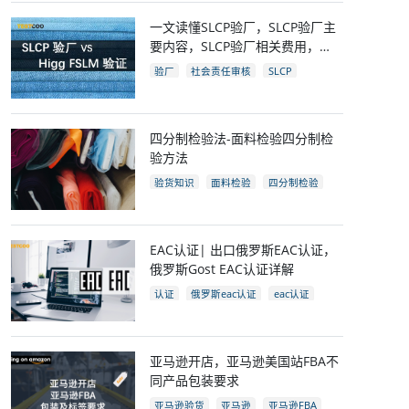
一文读懂SLCP验厂，SLCP验厂主
要内容，SLCP验厂相关费用，
SLCP企业自评及审核流程
验厂
社会责任审核
SLCP
四分制检验法-面料检验四分制检
验方法
验货知识
面料检验
四分制检验
EAC认证| 出口俄罗斯EAC认证，
俄罗斯Gost EAC认证详解
认证
俄罗斯eac认证
eac认证
gost认证
eac认证国家
亚马逊开店，亚马逊美国站FBA不
同产品包装要求
亚马逊验货
亚马逊
亚马逊FBA