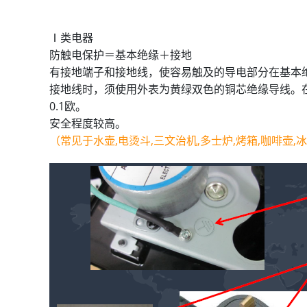
Ⅰ类电器
防触电保护＝基本绝缘＋接地
有接地端子和接地线，使容易触及的导电部分在基本
接地线时，须使用外表为黄绿双色的铜芯绝缘导线。
0.1欧。
安全程度较高。
（常见于水壶,电烫斗,三文治机,多士炉,烤箱,咖啡壶,