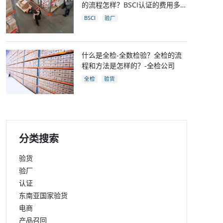
的流程怎样？BSCI认证的费用多
少？
BSCI
验厂
什么是全检-全数检验？全检的流
程和方法是怎样的？-全检公司
全检
验货
分类搜索
验货
验厂
认证
东南亚国家验货
电商
产品召回