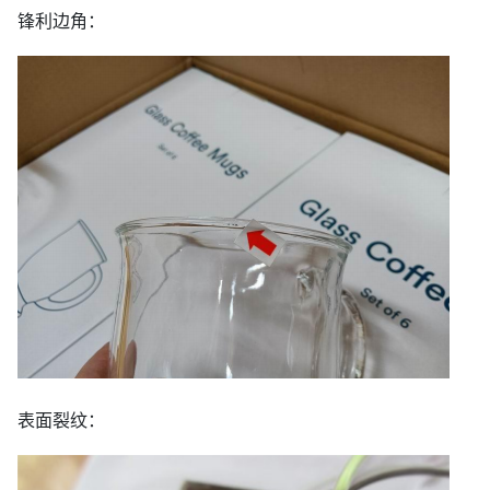
锋利边角：
表面裂纹：