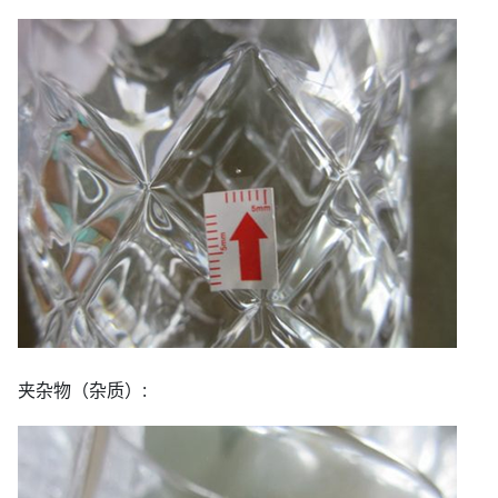
夹杂物（杂质）: