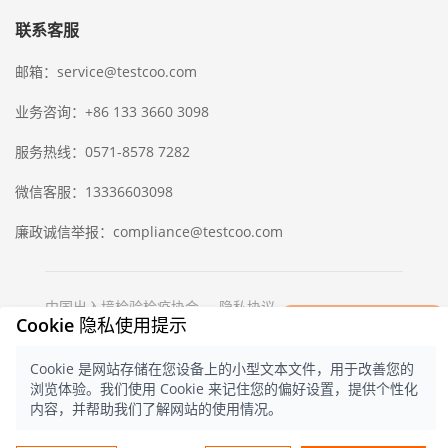
联系客服
邮箱：service@testcoo.com
业务咨询：+86 133 3660 3098
服务热线：0571-8578 7282
微信客服：13336603098
廉政诚信举报：compliance@testcoo.com
中国出入境检验检疫协会
隐私协议
×
Cookie 隐私使用提示
立即获取一份
© 2021 测库
浙ICP备16028323号-1
浙
公网安备 33020902000357 号
检验样版报告
Cookie 是网站存储在您设备上的小型文本文件，用于改善您的
中文
浏览体验。我们使用 Cookie 来记住您的偏好设置，提供个性化
内容，并帮助我们了解网站的使用情况。