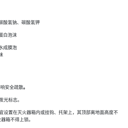
碳酸氢钠、碳酸氢钾
蛋白泡沫
水成膜泡
沫
影响安全疏散
。
发光标志。
器宜设置在灭火器箱内或挂钩、托架上，其顶部离地面高度不
灭火器箱不得上锁。