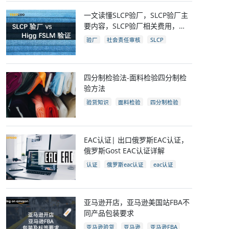
一文读懂SLCP验厂，SLCP验厂主
要内容，SLCP验厂相关费用，
SLCP企业自评及审核流程
验厂
社会责任审核
SLCP
四分制检验法-面料检验四分制检
验方法
验货知识
面料检验
四分制检验
EAC认证| 出口俄罗斯EAC认证，
俄罗斯Gost EAC认证详解
认证
俄罗斯eac认证
eac认证
gost认证
eac认证国家
亚马逊开店，亚马逊美国站FBA不
同产品包装要求
亚马逊验货
亚马逊
亚马逊FBA