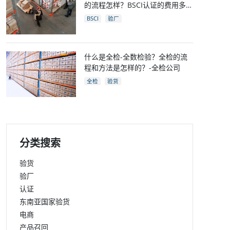
的流程怎样？BSCI认证的费用多
少？
BSCI
验厂
什么是全检-全数检验？全检的流
程和方法是怎样的？-全检公司
全检
验货
分类搜索
验货
验厂
认证
东南亚国家验货
电商
产品召回