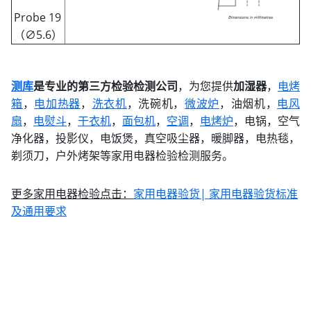
Probe 19
（∅5.6）
测库
是专业的第三方检验检测公司
，为您提供
加湿器
，
电烤
箱
，
电加热器
，
洗衣机
，洗碗机，
微波炉
，油烟机，
电风
扇
，
电熨斗
，
干衣机
，
面包机
，
空调
，
电烤炉
，电锅，空气
净化器，投影仪，电饭煲，真空吸尘器，暖脚器，电热毯，
剃须刀，户外烤架等家用电器检验检测服务。
更多家用电器检验点击：
家用电器验货| 家用电器验货标准
及通用要求