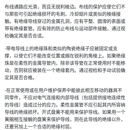
布线通路应光滑，而且无锐利棱边。布线的保护应使它们不
与那些可引起绝缘损坏的毛刺、冷却翅片或类似的棱缘接
触。有绝缘导线穿过的金属孔洞，应有平整、圆滑的表面或
带有绝缘套管。应有效的防止布线与运动部件接触，通过视
检确定其是否合适。
-带电导线上的绝缘珠和类似的陶瓷绝缘子应被固定或支
撑，以使它们不能改变位置或搁在锐利的角棱上。如果绝缘
珠是在柔性的金属导管内，除非该导管在正常使用时不能移
动，否则就应被装在一个绝缘套内。通过视检和手动试验确
定其是否合格。
-在正常使用或在用户维护保养中能彼此相互移动的器具不
同零件，不应对电气连接和内部导线（包括提供接地连续性
的导线）造成过分的应力。柔性金属管不应引起其内所容纳
导线的绝缘损坏。开式盘簧不能用来保护导线。如果用一个
簧圈相互接触的盘簧来保护导线，则在此导线的绝缘以外，
还要另加上一个合适的绝缘衬层。