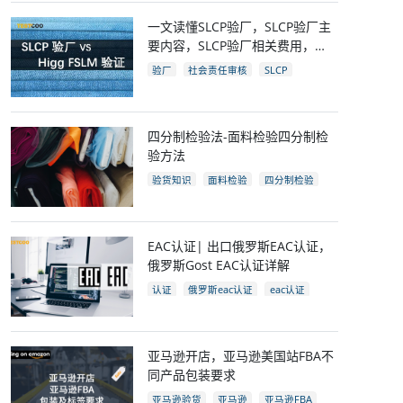
一文读懂SLCP验厂，SLCP验厂主
要内容，SLCP验厂相关费用，
SLCP企业自评及审核流程
验厂
社会责任审核
SLCP
四分制检验法-面料检验四分制检
验方法
验货知识
面料检验
四分制检验
EAC认证| 出口俄罗斯EAC认证，
俄罗斯Gost EAC认证详解
认证
俄罗斯eac认证
eac认证
gost认证
eac认证国家
亚马逊开店，亚马逊美国站FBA不
同产品包装要求
亚马逊验货
亚马逊
亚马逊FBA