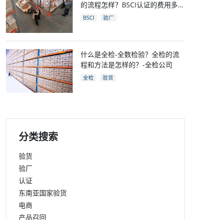
的流程怎样？BSCI认证的费用多
少？
BSCI
验厂
什么是全检-全数检验？全检的流
程和方法是怎样的？-全检公司
全检
验货
分类搜索
验货
验厂
认证
东南亚国家验货
电商
产品召回