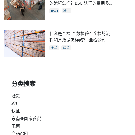
的流程怎样？BSCI认证的费用多
少？
BSCI
验厂
什么是全检-全数检验？全检的流
程和方法是怎样的？-全检公司
全检
验货
分类搜索
验货
验厂
认证
东南亚国家验货
电商
产品召回