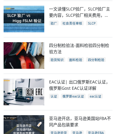
一文读懂SLCP验厂，SLCP验厂主
要内容，SLCP验厂相关费用，
SLCP企业自评及审核流程
验厂
社会责任审核
SLCP
四分制检验法-面料检验四分制检
验方法
验货知识
面料检验
四分制检验
EAC认证| 出口俄罗斯EAC认证，
俄罗斯Gost EAC认证详解
认证
俄罗斯eac认证
eac认证
gost认证
eac认证国家
亚马逊开店，亚马逊美国站FBA不
同产品包装要求
亚马逊验货
亚马逊
亚马逊FBA