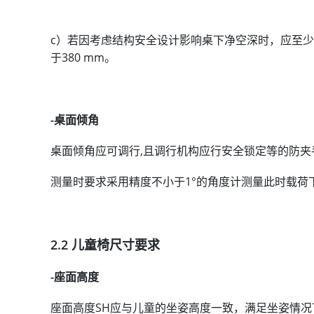
c）若因考虑结构安全设计影响桌下净空深时，应至
于380 mm。
-桌面倾角
桌面倾角应可调行,且调行机构应行安全锁定等的防夹
测量时要求采用精度不小于1°的角度计测量此时载荷
2.2 儿童椅尺寸要求
-座面高度
座面高度SH应与儿童的坐姿高度一致，满足坐姿情况