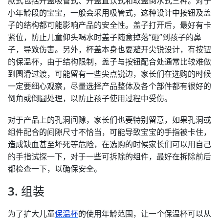
款式包括开盖吸管式、开盖直饮式和取盖倒水式三种。对于
小年龄段的宝宝，一般会采用吸管式，这种设计中按钮及盖
子的结构都可能影响产品的安全性。盖子打开后，最好有卡
紧位，防止儿童仰头喝水时盖子随意掉落“砸”到孩子的鼻
子，导致伤害。另外，杯盖本身也要避开尖锐设计，有按钮
的保温杯，由于结构限制，盖子与按钮配合处通常比较难做
到圆滑过渡，可能留有一些尖点锐边，家长们在选购的时候
一定要细心观察，尽量选择产品整体及各个部件都有很好的
倒角或倒圆处理，以防止孩子使用过程中受伤。
对于产品上的孔洞间隙，家长们也要特别留意，如果孔洞或
组件配合的间隙尺寸不恰当，可能导致宝宝的手指被卡住，
造成缺血甚至坏死等危险，在选购的时候家长们可以用自己
的手指试探一下，对于一些可拆除的组件，最好在拆除前后
都检查一下，以确保安全。
3. 组装
为了扩大儿童
保温杯
的使用年龄范围，让一个保温杯可以从