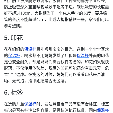
密，防止被拉脱导致漏水。吸管伸出杯头的部分不宜过长，
防止吸管深入宝宝喉咙导致干呕等不适。软质吸管的长度最
好不超过10cm，大致相当于一个成人手掌的长度，硬质吸
管的长度不能超过4cm，比成人拇指稍短一些，家长们可以
参考选购。
5. 印花
花花绿绿的
保温杯
最能吸引宝宝的目光，选到一个宝宝喜欢
的
保温杯
，喝水都不用妈妈发愁了！但是
保温杯
外面的印花
是否安全耐久，却是妈妈们需要认真考虑的。印花如果很快
脱落，不仅使用体验差，脱落的印花可能还含有毒元素，危
害宝宝健康。在挑选的时候，妈妈们可以看看印花是否清
晰、无气泡，指甲剐蹭是否无脱落。
6. 标签
在选购儿童
保温杯
时，要注意查看产品有没有合格证、标签
标识是否有标注公称容量、是否标注执行标准，国内
保温杯