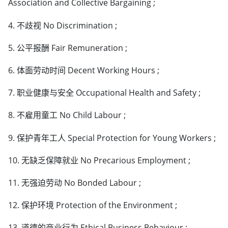
Association and Collective Bargaining ;
4. 不歧视 No Discrimination ;
5. 公平报酬 Fair Remuneration ;
6. 体面劳动时间 Decent Working Hours ;
7. 职业健康与安全 Occupational Health and Safety ;
8. 不雇用童工 No Child Labour ;
9. 保护青年工人 Special Protection for Young Workers ;
10. 无缺乏保障就业 No Precarious Employment ;
11. 无强迫劳动 No Bonded Labour ;
12. 保护环境 Protection of the Environment ;
13. 道德的商业行为 Ethical Business Behaviour ;