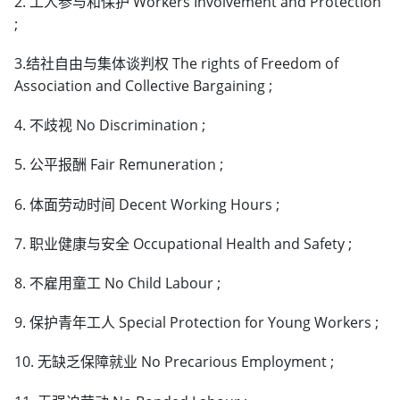
2. 工人参与和保护 Workers Involvement and Protection
;
3.结社自由与集体谈判权 The rights of Freedom of
Association and Collective Bargaining ;
4. 不歧视 No Discrimination ;
5. 公平报酬 Fair Remuneration ;
6. 体面劳动时间 Decent Working Hours ;
7. 职业健康与安全 Occupational Health and Safety ;
8. 不雇用童工 No Child Labour ;
9. 保护青年工人 Special Protection for Young Workers ;
10. 无缺乏保障就业 No Precarious Employment ;