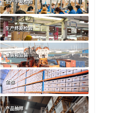
生产中期检验
生产终期检验
集装箱监装
全检
产品抽样