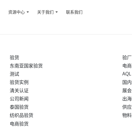
资源中心
关于我们
联系我们
验货
验厂
东南亚国家验货
电商
AQL
测试
验货实例
国内
清关认证
展会
公司新闻
出海
泰国验货
供应
纺织品验货
物料
电商验货