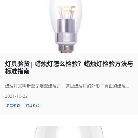
灯具验货| 蜡烛灯怎么检验？蜡烛灯检验方法与
标准指南
蜡烛灯又叫新型无烟型蜡烛灯，这些蜡烛灯的外形于真正的蜡烛相似，但是不会产生烟雾或者致癌物，使用者大可放心。内置省电灯泡，只要三颗小锂电池，即使长时间连续使用，也不会灯座过热的情况发生。蜡烛灯包括蜡烛造型的灯体、用于与灯座相连的灯头和内置于灯体内的发光体，其特征在于所述发光体两个电极分别与灯头的相应电极相连。蜡烛灯的质量，是通过检验来确定的。那么蜡烛灯怎么检验呢？本文将为大家详细介绍一下蜡烛灯检验方法与标准，希望大家学有所成。
2021-10-22
验货知识
灯具检验