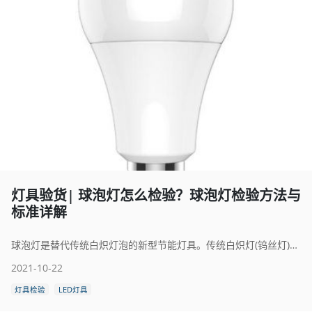
灯具验货| 球泡灯怎么检验？球泡灯检验方法与
标准详解
球泡灯是替代传统白炽灯泡的新型节能灯具。传统白炽灯(钨丝灯)耗能高、寿命短，在全球资源紧张的大环境下，已渐渐被各国政府禁止生产，随之替代产品是电子节能灯，电子节能灯虽然提高了节能效果，但由于使用了诸多污染环境的重金属元素，又有悖于环境保护的大趋势。随着LED技术的高速发展LED照明逐渐成为新型绿色照明的不二之选。LED在发光原理、节能、环保的层面上都远远优于传统照明产品。球泡灯的质量，是通过检验来确定的。那么球泡灯怎么检验呢？本文将为大家详细介绍一下球泡灯检验方法与标准，希望大家学有所成。
2021-10-22
灯具检验
LED灯具