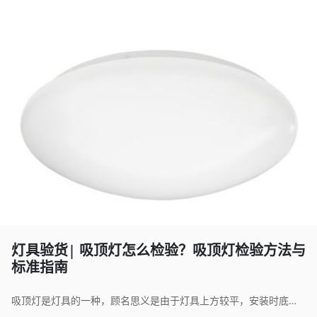
灯具验货| 吸顶灯怎么检验？吸顶灯检验方法与
标准指南
吸顶灯是灯具的一种，顾名思义是由于灯具上方较平，安装时底部完全贴在屋顶上所以称之为吸顶灯。光源有普通白灯泡，荧光灯、高强度气体放电灯、卤钨灯、LED等。 目前市场上最流行的吸顶灯就是LED 吸顶灯，是家庭、办公室、文娱场所等各种场所经常选用的灯具。吸顶灯的质量是通过检验来确定的。那么吸顶灯怎么检验呢？本文将为大家详细介绍一下吸顶灯检验方法与标准，希望对大家有帮助。