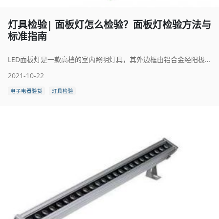
灯具检验| 面板灯怎么检验？面板灯检验方法与
标准指南
LED面板灯是一款高档的室内照明灯具，其外边框由铝合金经阳极氧化而成，光源为LED，整个灯具设计美观简洁、大气豪华，既有良好的照明效果，又能给人带来美的感受。LED面板灯设计独特，光经过高透光率的导光板后形成一种均匀的平面发光效果，照度均匀性好、光线柔和、舒适而不失明亮，可有效缓解眼疲劳。LED面板灯还能防辐射，不会刺激孕妇、老人、儿童的皮肤。面板灯的质量，是通过检验来确定的。那么面板灯怎么检验呢？本文将为大家详细介绍一下面板灯检验方法与标准，希望大家学有所成。
2021-10-22
电子电器验货
灯具检验