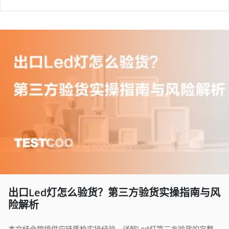
出口Led灯怎么验货？第三方验货实操指南与风
险解析
本文结合跨境供应链质检实操经验，详解Led灯第三方验货的完整流程、细分品类质检标准、高频质量问题与避坑技巧，提供落地验货方法，帮助外贸企业、跨境卖家把控LED灯出货质量，降低供应链风险。