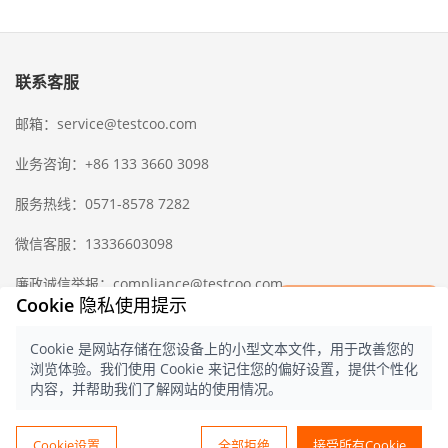
联系客服
邮箱：service@testcoo.com
业务咨询：+86 133 3660 3098
服务热线：0571-8578 7282
微信客服：13336603098
廉政诚信举报：compliance@testcoo.com
×
Cookie 隐私使用提示
立即获取一份
检验样版报告
Cookie 是网站存储在您设备上的小型文本文件，用于改善您的
中国出入境检验检疫协会
隐私协议
浏览体验。我们使用 Cookie 来记住您的偏好设置，提供个性化
© 2021 测库
浙ICP备16028323号-1
浙
内容，并帮助我们了解网站的使用情况。
公网安备 33020902000357 号
中文
Cookie设置
全部拒绝
接受所有Cookie