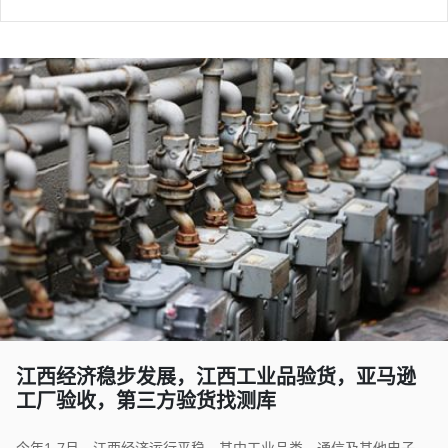
江西经济稳步发展，江西工业品验货，亚马逊
工厂验收，第三方验货找测库
今年1-7月，江西经济运行平稳，其中工业品类、通信及其他电子设备制造类增长明显。测库为江西工厂提供专业验货服务，尤其是工业品验货，通信类产品、电子设备验货，此外，亚马逊卖家如需到工厂做出货前的全检、抽样检验，测库提供对应的验货服务。