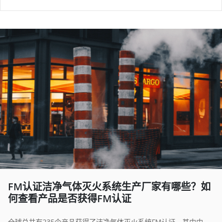
FM认证洁净气体灭火系统生产厂家有哪些？如
何查看产品是否获得FM认证
全球总共有235个产品获得了洁净气体灭火系统FM认证，其中中国11个，加拿大4个，丹麦1个，德国7个，冰岛1个，意大利1个，卢森堡4个，马来西亚9个，韩国2个，沙特阿拉伯3个，新加坡17个，西班牙21个，土耳其2个，阿拉伯联合酋长国5个，英国30个，美国117个。