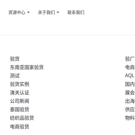
资源中心
关于我们
联系我们
验货
验厂
东南亚国家验货
电商
AQL
测试
验货实例
国内
清关认证
展会
公司新闻
出海
泰国验货
供应
纺织品验货
物料
电商验货