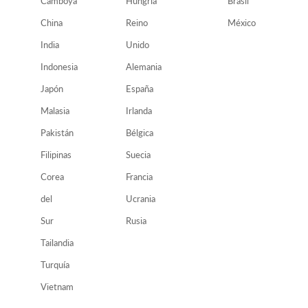
Camboya
Hungría
Brasil
China
Reino
México
India
Unido
Indonesia
Alemania
Japón
España
Malasia
Irlanda
Pakistán
Bélgica
Filipinas
Suecia
Corea
Francia
del
Ucrania
Sur
Rusia
Tailandia
Turquía
Vietnam