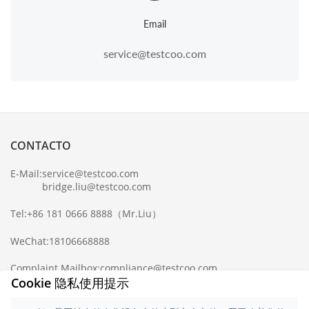
Email
service@testcoo.com
CONTACTO
E-Mail:
service@testcoo.com
bridge.liu@testcoo.com
Tel:
+86 181 0666 8888
（Mr.Liu）
WeChat:
18106668888
Complaint Mailbox:
compliance@testcoo.com
×
Cookie 隐私使用提示
Get a Report
Sample.