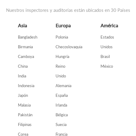
Nuestros inspectores y auditorías están ubicados en 30 Países
Asia
Europa
América
Bangladesh
Polonia
Estados
Birmania
Checoslovaquia
Unidos
Camboya
Hungría
Brasil
China
Reino
México
India
Unido
Indonesia
Alemania
Japón
España
Malasia
Irlanda
Pakistán
Bélgica
Filipinas
Suecia
Corea
Francia